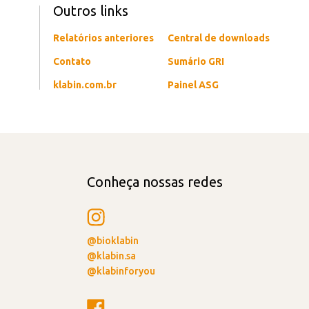
vendas de sacos industriais
Outros links
em relação a 2022. No
entanto, a receita líquida
cresceu 6%, atingindo R$
Relatórios anteriores
Central de downloads
1,290 bilhão em razão do
Contato
Sumário GRI
aumento das vendas de
produtos de maior valor
klabin.com.br
Painel ASG
agregado e
posicionamentos de
preços.
Conheça nossas redes
@bioklabin
@klabin.sa
@klabinforyou