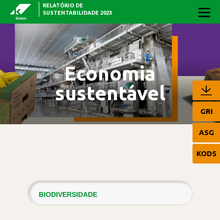
RELATÓRIO DE
Pular para o Conteúdo principal
SUSTENTABILIDADE 2023
Economia
sustentável
GRI
ASG
KODS
BIODIVERSIDADE
RESULTADOS