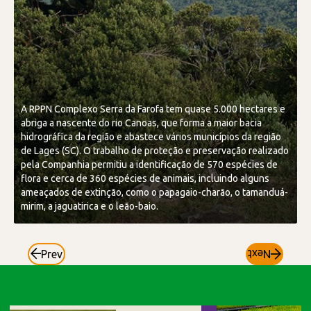
A RPPN Complexo Serra da Farofa tem quase 5.000 hectares e
abriga a nascente do rio Canoas, que forma a maior bacia
hidrográfica da região e abastece vários municípios da região
A
de Lages (SC). O trabalho de proteção e preservação realizado
A
pela Companhia permitiu a identificação de 570 espécies de
a
flora e cerca de 360 espécies de animais, incluindo alguns
c
ameaçados de extinção, como o papagaio-charão, o tamanduá-
q
mirim, a jaguatirica e o leão-baio.
e
Prev
Next