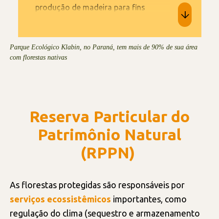
produção de madeira para fins
industriais e de matérias-primas para
todos os negócios, conforme consta
nos parâmetros de certificação FSC e
Parque Ecológico Klabin, no Paraná, tem mais de 90% de sua área
com florestas nativas
na
Declaração Zero Desmatamento
da Companhia.
A edição do
Regulamento para Produtos Livres de
Desmatamento da União Europeia
(EUDR), em 2023, trouxe novos
Reserva Particular do
desafios à Klabin, que registrou
Patrimônio Natural
avanços importantes nos processos
internos para otimizar a
(RPPN)
rastreabilidade da origem da madeira
utilizada em seus produtos
As florestas protegidas são responsáveis por
destinados a países europeus.
serviços ecossistêmicos
importantes, como
regulação do clima (sequestro e armazenamento