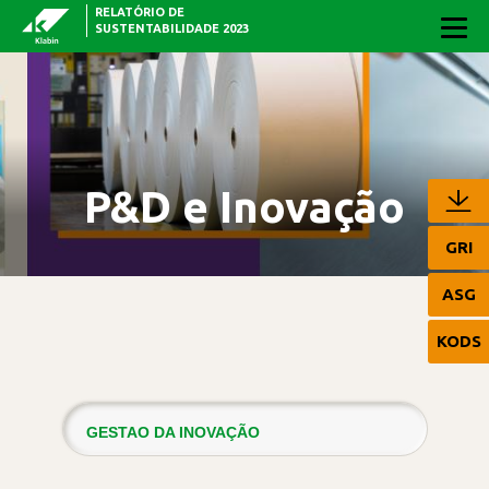
RELATÓRIO DE
Pular para o Conteúdo principal
SUSTENTABILIDADE 2023
P&D e Inovação
GRI
ASG
KODS
GESTAO DA INOVAÇÃO
PESQUISA, DESENVOLVIMENTO E