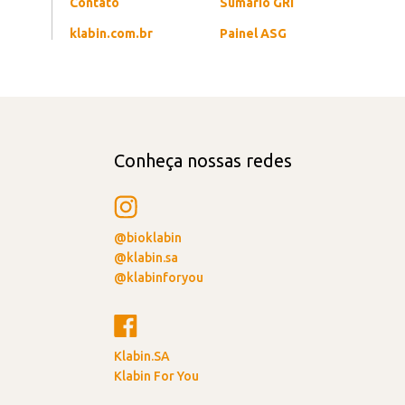
Contato
Sumário GRI
klabin.com.br
Painel ASG
Conheça nossas redes
@bioklabin
@klabin.sa
@klabinforyou
Klabin.SA
Klabin For You