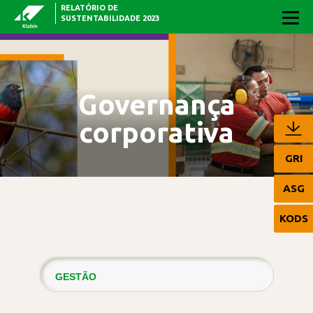
RELATÓRIO DE
Pular para o Conteúdo principal
SUSTENTABILIDADE 2023
Governança
corporativa
GRI
ASG
KODS
GESTÃO
ESTRUTURA