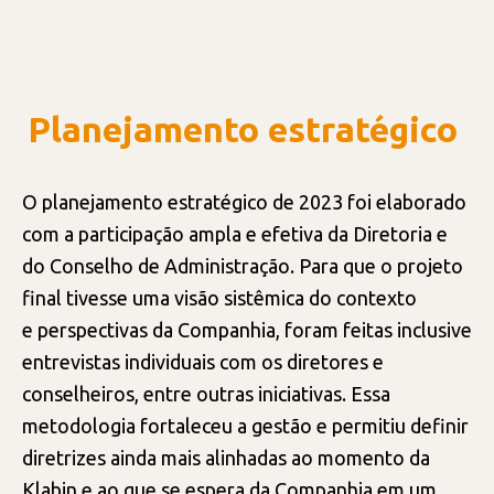
PRÁTICAS
Planejamento estratégico
RISCOS E CONTROLES INTERNOS
INTEGRIDADE
O planejamento estratégico de 2023 foi elaborado
com a participação ampla e efetiva da Diretoria e
do Conselho de Administração. Para que o projeto
TECNOLOGIA DA INFORMAÇÃO
final tivesse uma visão sistêmica do contexto
e perspectivas da Companhia, foram feitas inclusive
entrevistas individuais com os diretores e
conselheiros, entre outras iniciativas. Essa
metodologia fortaleceu a gestão e permitiu definir
diretrizes ainda mais alinhadas ao momento da
Klabin e ao que se espera da Companhia em um