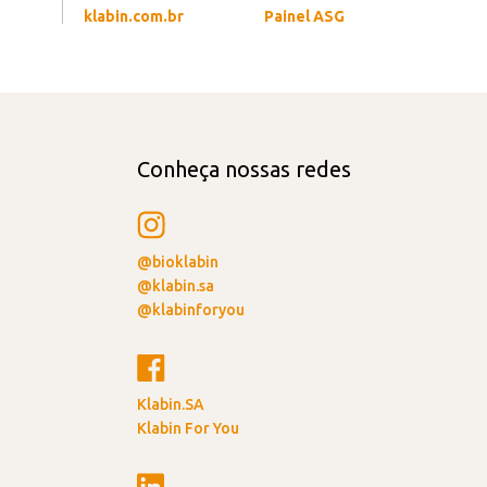
klabin.com.br
Painel ASG
Conheça nossas redes
@bioklabin
@klabin.sa
@klabinforyou
Klabin.SA
Klabin For You