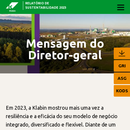
RELATÓRIO DE
Pular para o Conteúdo principal
SUSTENTABILIDADE 2023
Mensagem do
Diretor-geral
GRI
ASG
KODS
Em 2023, a Klabin mostrou mais uma vez a
resiliência e a eficácia do seu modelo de negócio
integrado, diversificado e flexível. Diante de um