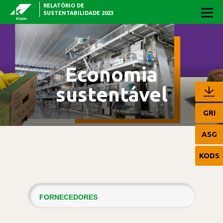
RELATÓRIO DE
Pular para o Conteúdo principal
SUSTENTABILIDADE 2023
Economia
sustentável
GRI
ASG
KODS
FORNECEDORES
RESULTADOS