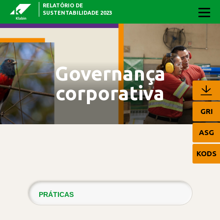
RELATÓRIO DE
Pular para o Conteúdo principal
SUSTENTABILIDADE 2023
Governança
corporativa
GRI
ASG
KODS
PRÁTICAS
GESTÃO