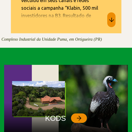
veiculou em seus canais e redes
sociais a campanha “Klabin, 500 mil
investidores na B3. Resultado de
boas ações para o futuro”. As
mensagens-chave das peças
divulgadas foram construídas a
Complexo Industrial da Unidade Puma, em Ortigueira (PR)
partir de pesquisa feita com os
acionistas e que revelou os principais
aspectos que influenciaram os
investidores a escolherem a Klabin.
São eles: visão de futuro,
comunicação transparente, tradição
e sólidos resultados financeiros. Ao
longo do segundo semestre, seguiu
ampliando sua base e encerrou o ano
de 2023 com mais de 600 mil
KODS
investidores pessoa física na B3.