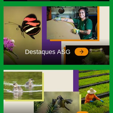
Clique
aqui
e assista ao vídeo que
celebra a marca.
Destaques ASG