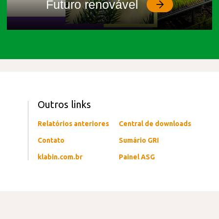
Futuro renovável
Outros links
Relatórios anteriores
Central de downloads
Contato
Sumário GRI
klabin.com.br
Painel ASG