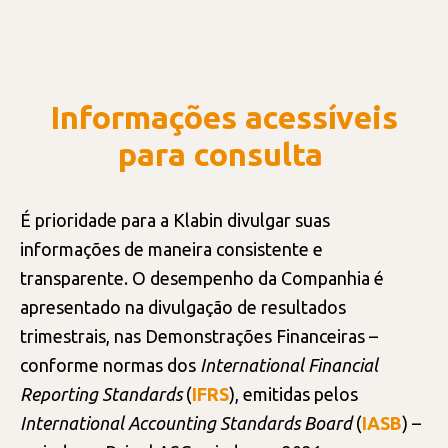
ESTRUTURA
Informações acessíveis
RISCOS E CONTROLES INTERNOS
para consulta
INTEGRIDADE
É prioridade para a Klabin divulgar suas
TECNOLOGIA DA INFORMAÇÃO
informações de maneira consistente e
transparente. O desempenho da Companhia é
apresentado na divulgação de resultados
trimestrais, nas Demonstrações Financeiras –
conforme normas dos
International Financial
Reporting Standards
(
IFRS
), emitidas pelos
International Accounting Standards Board
(
IASB
) –